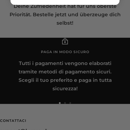
Deine Zufriedenheit hat für uns oberste
Priorität. Bestelle jetzt und überzeuge dich
selbst!
PAGA IN MODO SICURO
Tutti i pagamenti vengono elaborati
tramite metodi di pagamento sicuri.
Scegli il tuo preferito e paga in tutta
sicurezza!
Vai
Vai
Vai
alla
alla
alla
CONTATTACI
slide
slide
slide