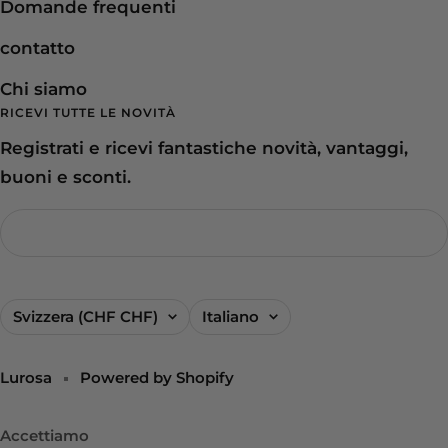
Domande frequenti
contatto
Chi siamo
RICEVI TUTTE LE NOVITÀ
Registrati e ricevi fantastiche novità, vantaggi,
buoni e sconti.
Paese/Area
Lingua
Svizzera (CHF CHF)
Italiano
geografica
Lurosa
Powered by Shopify
Accettiamo