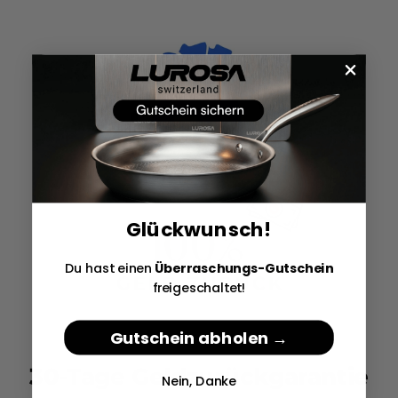
Glückwunsch!
Du hast einen
Überraschungs-Gutschein
freigeschaltet!
Gutschein abholen →
30-Tage Geldzurückgarantie
Nein, Danke