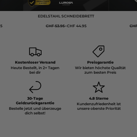
EDELSTAHL SCHNEIDEBRETT
T
-
CHF 53.95
CHF 44.95
CHF 1
Kostenloser Versand
Preisgarantie
Heute Bestellt, in 2+ Tagen
Wir bieten höchste Qualität
bei dir
zum besten Preis
30-Tage
4.8 Sterne
Geldzurückgarantie
Kundenzufriedenheit ist
Bestelle jetzt und überzeuge
unsere oberste Priorität
dich selbst!