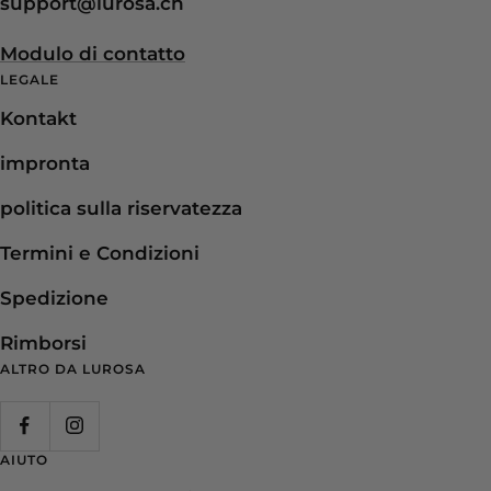
support@lurosa.ch
1
2
3
Modulo di contatto
LEGALE
Kontakt
impronta
politica sulla riservatezza
Termini e Condizioni
Spedizione
Rimborsi
ALTRO DA LUROSA
AIUTO