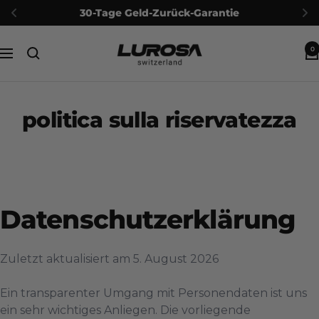
30-Tage Geld-Zurück-Garantie
Salta
Lurosa
0
al
Navigazione
contenuto
politica sulla riservatezza
Datenschutzerklärung
Zuletzt aktualisiert am
5. August 2026
Ein transparenter Umgang mit Personendaten ist uns
ein sehr wichtiges Anliegen. Die vorliegende