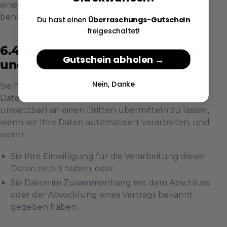
einer Aufhebung der Einschränkung werden Sie
benachrichtigt.
Du hast einen
Überraschungs-Gutschein
freigeschaltet!
Recht auf Datenherausgabe
Gutschein abholen →
und -übertragung
Nein, Danke
Sie haben das Recht, Ihre Daten in einem gängigen
Dateiformat zu erhalten oder (falls technisch
umsetzbar) an einen Dritten übermitteln zu lassen,
wenn wir Ihre Daten automatisiert verarbeiten, und
wenn:
Sie Ihre Einwilligung für die Verarbeitung dieser
Daten erteilt haben; oder
Sie Daten im Zusammenhang mit dem Abschluss
oder der Abwicklung eines Vertrags bekannt
gegeben haben.