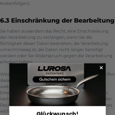
Kostenfolgen).
Einschränkung der Bearbeitung
Sie haben ausserdem das Recht, eine Einschränkung
der Verarbeitung zu verlangen, wenn Sie die
Richtigkeit dieser Daten bestreiten, die Verarbeitung
unrechtmässig ist, die Daten nicht länger benötigt
werden oder Sie Widerspruch gegen die Verarbeitung
erhoben haben.
Wird die Verarbeitung der Daten eingeschränkt, dürfen
diese nur noch gespeichert werden. Eine
weitergehende Verarbeitung darf nur mit Ihrer
Einwilligung, zur Geltendmachung, Ausübung oder
Verteidigung von Rechtsansprüchen, zum Schutz der
Rechte einer anderen Person oder aus Gründen eines
wichtigen öffentlichen Interesses erfolgen. Im Falle
Glückwunsch!