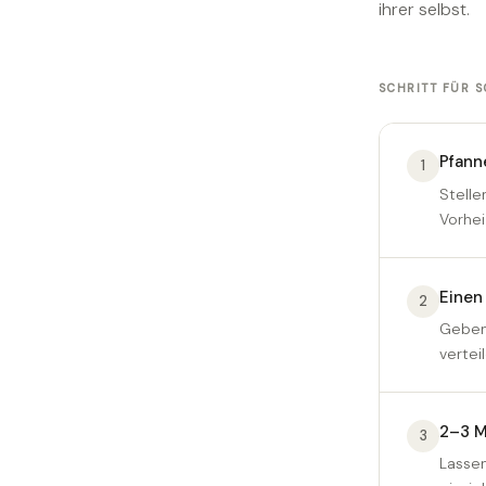
ihrer selbst.
SCHRITT FÜR S
Pfann
1
Stelle
Vorhei
Einen
2
Geben 
vertei
2–3 M
3
Lassen