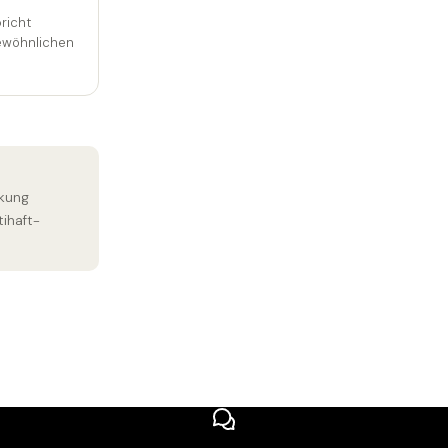
richt
gewöhnlichen
rkung
ihaft-