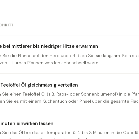
CHRITT
e bei mittlerer bis niedriger Hitze erwärmen
n Sie die Pfanne auf den Herd und erhitzen Sie sie langsam. Kein st
zen – Lurosa Pfannen werden sehr schnell warm.
 Teelöffel Öl gleichmässig verteilen
Sie einen Teelöffel Öl (z.B. Raps- oder Sonnenblumenöl) in die Pf
len Sie es mit einem Küchentuch oder Pinsel über die gesamte Fläc
inuten einwirken lassen
 Sie das Öl bei dieser Temperatur für 2 bis 3 Minuten in die Oberfl