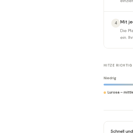
einzie
Mit j
4
Die Pf
ein. I
HITZE RICHTIG
Niedrig
Lurosa – mittl
Schnell und