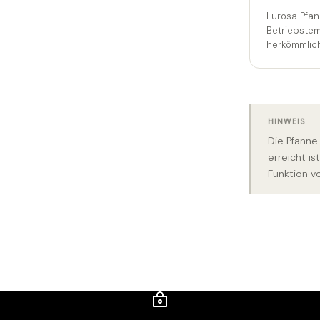
Lurosa Pfan
Betriebstem
herkömmlich
HINWEIS
Die Pfanne
erreicht is
Funktion v