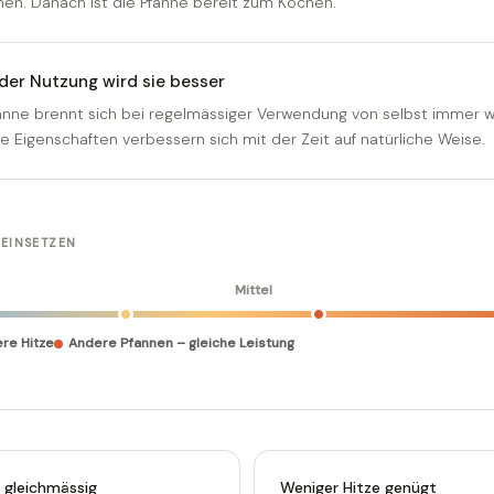
hen. Danach ist die Pfanne bereit zum Kochen.
eder Nutzung wird sie besser
anne brennt sich bei regelmässiger Verwendung von selbst immer 
hre Eigenschaften verbessern sich mit der Zeit auf natürliche Weise.
 EINSETZEN
Mittel
ere Hitze
Andere Pfannen – gleiche Leistung
 gleichmässig
Weniger Hitze genügt