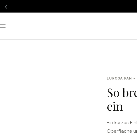
Salta
al
Navigazione
contenuto
LUROSA PAN -
So br
ein
Ein kurzes Ei
Oberfläche u