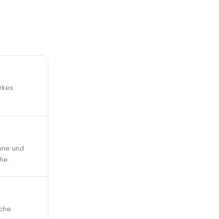
arkes
anne und
he.
äche