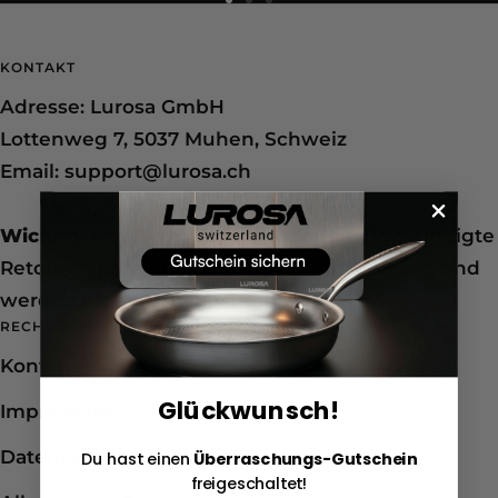
Zur
Zur
Zur
Slide
Slide
Slide
KONTAKT
1
2
3
Adresse: Lurosa GmbH
gehen
gehen
gehen
Lottenweg 7, 5037 Muhen, Schweiz
Email: support@lurosa.ch
Wichtig:
Falsch adressierte oder unangekündigte
Retouren können nicht zugeordnet werden und
werden nicht zurückerstattet.
RECHTLICHES
Kontakt
Glückwunsch!
Impressum
Datenschutzerklärung
Du hast einen
Überraschungs-Gutschein
freigeschaltet!