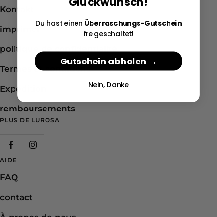
Glückwunsch!
Kontakt
Du hast einen
Überraschungs-Gutschein
imprimer
freigeschaltet!
politique de confidentialité
Gutschein abholen →
Termes et conditions
Nein, Danke
Expédition
remboursements
PLUS DE LUROSA
AIDE
FAQ
contact
À propos de nous