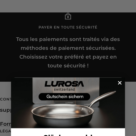
PAYER EN TOUTE SÉCURITÉ
Tous les paiements sont traités via des
méthodes de paiement sécurisées.
Choisissez votre préféré et payez en
toute sécurité !
Aller
Aller
Aller
au
au
au
CONTACTEZ-NOUS
slide
slide
slide
support@lurosa.ch
1
2
3
Formulaire de contact
LÉGAL