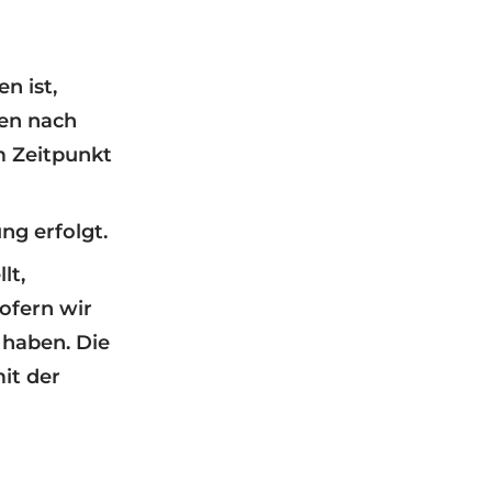
n ist,
gen nach
m Zeitpunkt
ng erfolgt.
lt,
ofern wir
 haben. Die
it der