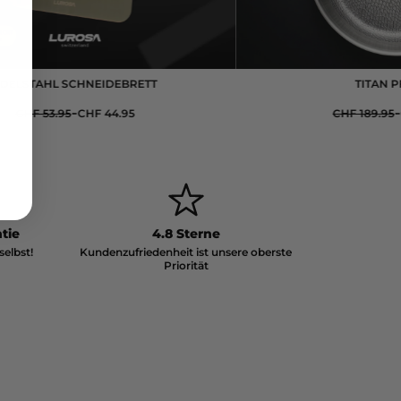
STAHL SCHNEIDEBRETT
TITAN PFA
-
-
HF 53.95
CHF 44.95
CHF 189.95
CHF
tie
4.8 Sterne
selbst!
Kundenzufriedenheit ist unsere oberste
Priorität