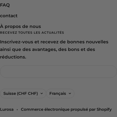
FAQ
contact
À propos de nous
RECEVEZ TOUTES LES ACTUALITÉS
Inscrivez-vous et recevez de bonnes nouvelles
ainsi que des avantages, des bons et des
réductions.
Pays/région
Langue
Suisse (CHF CHF)
Français
Lurosa
Commerce électronique propulsé par Shopify