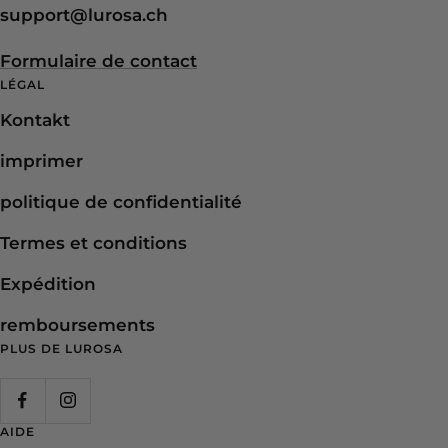
support@lurosa.ch
1
2
3
Formulaire de contact
LÉGAL
Kontakt
imprimer
politique de confidentialité
Termes et conditions
Expédition
remboursements
PLUS DE LUROSA
AIDE