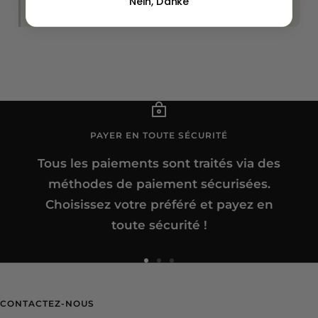
Nein, Danke
mit der Zeit immer besser wird.
PAYER EN TOUTE SÉCURITÉ
Tous les paiements sont traités via des
méthodes de paiement sécurisées.
Choisissez votre préféré et payez en
toute sécurité !
Aller
Aller
Aller
au
au
au
CONTACTEZ-NOUS
slide
slide
slide