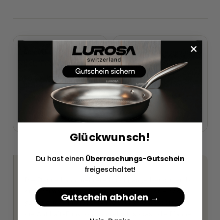
Schnell und
Weniger Hitze genügt
gleichmässig
Mittlere Hitze bei
Lurosa entspricht
Lurosa Pfannen
mittlerer bis hoher
erreichen ihre
Hitze bei gewöhnlichen
Betriebstemperatur
Pfannen.
deutlich schneller als
herkömmliche Pfannen.
Glückwunsch!
Du hast einen
Überraschungs-Gutschein
HINWEIS
freigeschaltet!
Die Pfanne kann mehrere Durchgänge benötigen bis
die optimale Antihaft-Wirkung erreicht ist – das ist
Gutschein abholen →
ganz normal. Mit jeder Anwendung verbessert sich
die Antihaft-Funktion von selbst, sodass die Pfanne